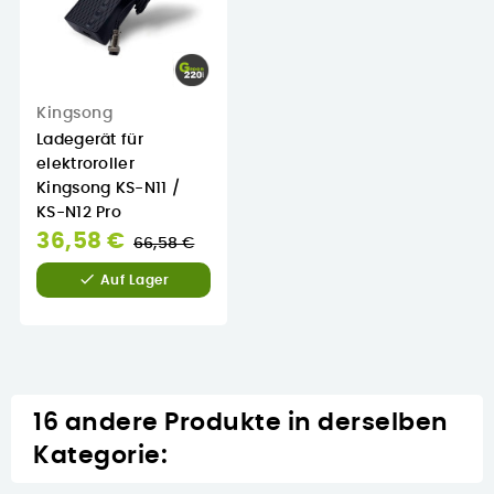
Kingsong
Ladegerät für
elektroroller
Kingsong KS-N11 /
KS-N12 Pro
Normaler
36,58 €
66,58 €
Preis

Auf Lager
16 andere Produkte in derselben
Kategorie: