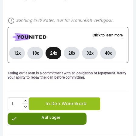
error_outline
Zahlung in 10 Raten, nur für Frankreich verfügbar.
Click to learn more
12x
18x
24x
28x
32x
48x
Taking out a loan is a commitment with an obligation of repayment. Verify
your ability to repay the loan before committing.
In Den Warenkorb

Auf Lager