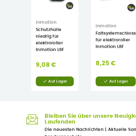
Inmotion
Inmotion
Schutzhülle
Faltsystemschloss
niedrig für
für elektroroller
elektroroller
Inmotion L8F
Inmotion L8F
8,25 €
9,08 €


Auf Lager
Auf Lager
Bleiben Sie über unsere Neuigk
Laufenden
Die neuesten Nachrichten
|
Aktuelle So