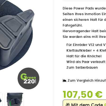
Diese Power Pads wurde
Seiten Ihres Inmotion E
einen sicheren Halt für
Fahrgefühl.
Hervorragender Halt bei
Sie werden eins mit Ihre
Für Einräder V12 und 
Klettaufkleber + 4 Kle
Halt für die Knöchel
Wird als Paar verkauft
Zum Selberbauen
Zum Vergleich Hinzu

107,50 €
🎁
Mit dem Code