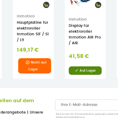
Inmotion
Inmotion
Hauptplatine für
Display für
elektroroller
elektroroller
Inmotion S1F / S1
Inmotion AIR Pro
/ L9
/ AIR
149,17 €
41,58 €

Nicht auf
Lager

Auf Lager
eiten auf dem
nderangebote
|
Unsere
Sie können Ihr Einverständnis jederzeit widerruf
Datenschutzerklärung.