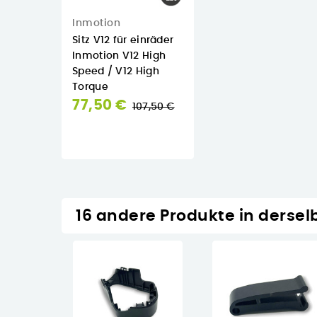
Inmotion
Sitz V12 für einräder
Inmotion V12 High
Speed / V12 High
Torque
Normaler
77,50 €
107,50 €
Preis

Auf Lager
16 andere Produkte in dersel