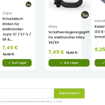
Joyor
Schutzblech
Inmot
Hinten für
Hiley
Kabel
elektroroller
LED B 
Schaftverriegelungsgriff
Joyor S7 / S7-S /
Inmot
für elektroroller Hiley
S8 &...
X8/X9
Normaler
7,45 €
8,25
Normaler
7,45 €
12,42 €
Preis
12,42 €
Preis


Auf Lager
Auf Lager
en. Unsere Kontaktinformationen finden Sie u. a. in der