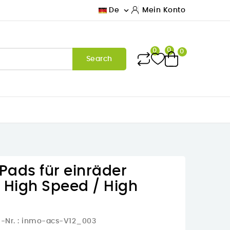

De
Mein Konto
0
0
0
Search
Pads für einräder
 High Speed / High
l-Nr.
: inmo-acs-V12_003