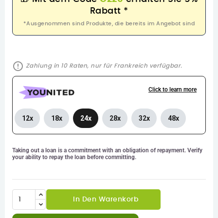
Rabatt *
*Ausgenommen sind Produkte, die bereits im Angebot sind
error_outline
Zahlung in 10 Raten, nur für Frankreich verfügbar.
Click to learn more
12x
18x
24x
28x
32x
48x
Taking out a loan is a commitment with an obligation of repayment. Verify
your ability to repay the loan before committing.
In Den Warenkorb