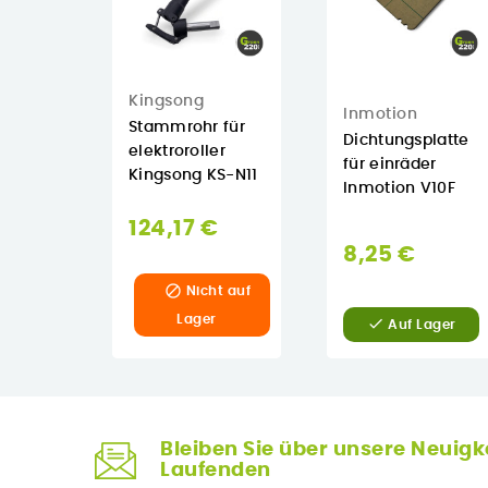
Kingsong
Inmotion
Stammrohr für
Dichtungsplatte
elektroroller
für einräder
Kingsong KS-N11
Inmotion V10F
124,17 €
8,25 €

Nicht auf
Lager

Auf Lager
Bleiben Sie über unsere Neuigk
Laufenden