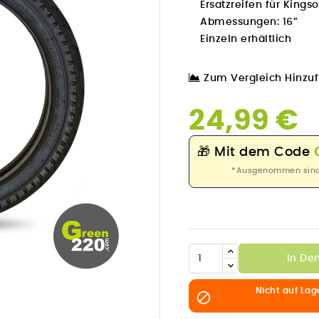
Ersatzreifen für King
Abmessungen: 16”
Einzeln erhältlich
Zum Vergleich Hinzu
24,99 €
🎁
Mit dem Code
*Ausgenommen sind P

In De
Nicht auf Lag
