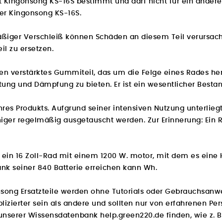
odukt Kingonsong KS-16S bestimmt und darf nicht für ein ande
äder Kingonsong KS-16S.
äßiger Verschleiß können Schäden an diesem Teil verursach
il zu ersetzen.
orden verstärktes Gummiteil, das um die Felge eines Rades h
ung und Dämpfung zu bieten. Er ist ein wesentlicher Bestandt
 Ihres Produkts. Aufgrund seiner intensiven Nutzung unterlie
r regelmäßig ausgetauscht werden. Zur Erinnerung: Ein Reife
st ein 16 Zoll-Rad mit einem 1200 W. motor, mit dem es ein
ank seiner 840 Batterie erreichen kann Wh.
song Ersatzteile werden ohne Tutorials oder Gebrauchsanwe
zierter sein als andere und sollten nur von erfahrenen Pe
unserer Wissensdatenbank help.green220.de
finden, wie z. 