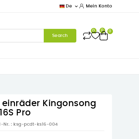

De
Mein Konto
0
0
0
Search
ür einräder Kingonsong
16S Pro
l-Nr.
: ksg-pcdt-ks16-004