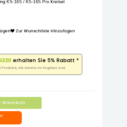
KS-16S / KS-16S Pro
song
Kreisel
fügen
Zur Wunschliste Hinzufügen
G220
erhalten Sie 5% Rabatt *
rodukte, die bereits im Angebot sind
n Warenkorb
er