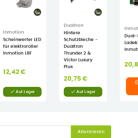
Dualtron
Inmot
Inmotion
Hintere
Dual-
Scheinwerfer LED
Schutzbleche -
Ladek
für elektroroller
Dualtron
Inmot
Inmotion L8F
Thunder 2 &
Victor Luxury
20,
Plus
12,42 €
20,75 €


Auf Lager
Auf Lager