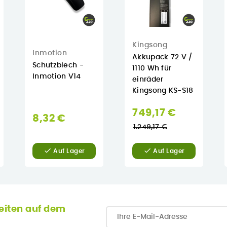
Kingsong
Inmotion
Akkupack 72 V /
Schutzblech -
1110 Wh für
Inmotion V14
einräder
Kingsong KS-S18
Normaler
749,17 €
8,32 €
Preis
1.249,17 €


Auf Lager
Auf Lager
eiten auf dem