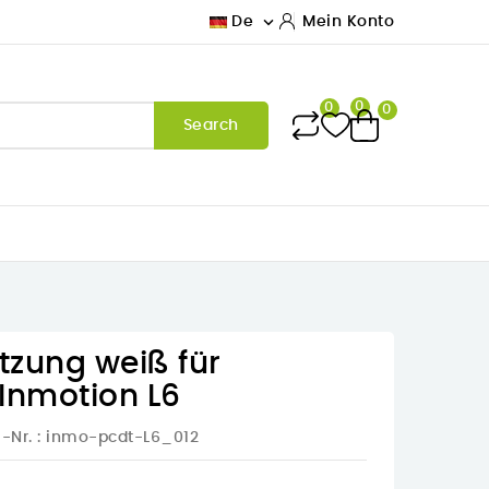

De
Mein Konto
0
0
0
Search
ützung weiß für
 Inmotion L6
l-Nr.
: inmo-pcdt-L6_012