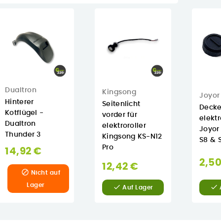
Dualtron
Kingsong
Joyor
Hinterer
Seitenlicht
Deckel
Kotflügel -
vorder für
elektr
Dualtron
elektroroller
Joyor 
Thunder 3
Kingsong KS-N12
S8 & S
Pro
14,92 €
2,50
12,42 €

Nicht auf
Lager


Auf Lager