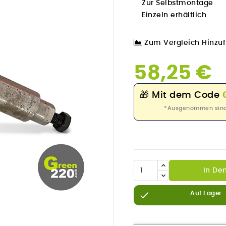
Zur Selbstmontage
Einzeln erhältlich
Zum Vergleich Hinzu
58,25 €
🎁
Mit dem Code
*Ausgenommen sind P
In De


Auf Lager