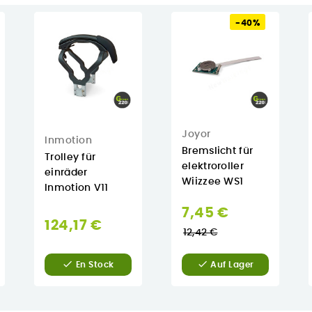
-40%
Joyor
Inmotion
Bremslicht für
Trolley für
elektroroller
einräder
Wiizzee WS1
Inmotion V11
Normaler
7,45 €
124,17 €
Preis
12,42 €


En Stock
Auf Lager