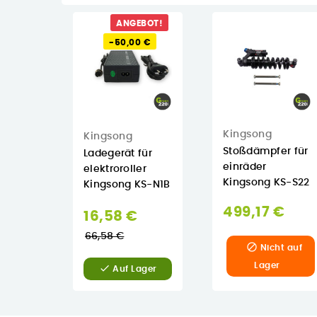
ANGEBOT!
-50,00 €
Kingsong
Kingsong
Stoßdämpfer für
Ladegerät für
einräder
elektroroller
Kingsong KS-S22
Kingsong KS-N1B
499,17 €
Normaler
16,58 €
Preis
66,58 €

Nicht auf
Lager

Auf Lager