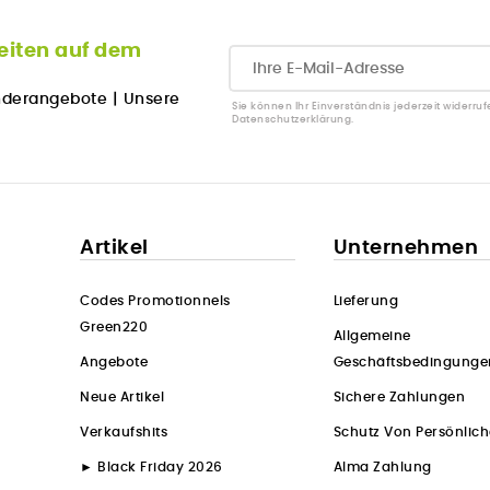
eiten auf dem
nderangebote
|
Unsere
Sie können Ihr Einverständnis jederzeit widerruf
Datenschutzerklärung.
Artikel
Unternehmen
Codes Promotionnels
Lieferung
Green220
Allgemeine
Angebote
Geschäftsbedingunge
Neue Artikel
Sichere Zahlungen
Verkaufshits
Schutz Von Persönlic
► Black Friday 2026
Alma Zahlung