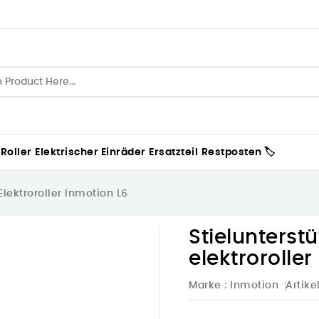
 Roller
Elektrischer Einräder
Ersatzteil
Restposten 🏷️
Elektroroller Inmotion L6
Stielunterst
elektroroller
Marke :
Inmotion
Artike