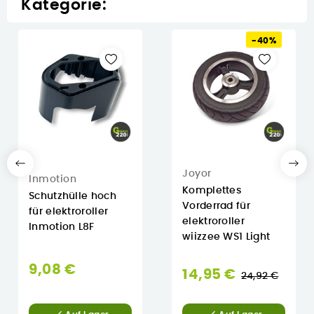
Kategorie:
-40%
Joyor
Inmotion
Komplettes
Schutzhülle hoch
Vorderrad für
für elektroroller
elektroroller
Inmotion L8F
wiizzee WS1 Light
9,08 €
Normaler
14,95 €
24,92 €
Preis

