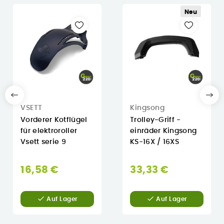
Neu
VSETT
Kingsong
Vorderer Kotflügel
Trolley-Griff -
für elektroroller
einräder Kingsong
Vsett serie 9
KS-16X / 16XS
16,58 €
33,33 €


Auf Lager
Auf Lager