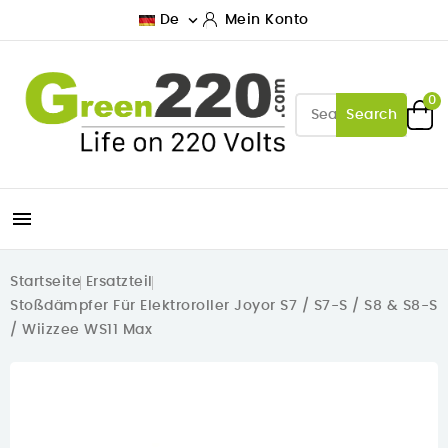

De
Mein Konto
0
Search

Startseite
Ersatzteil
Stoßdämpfer Für Elektroroller Joyor S7 / S7-S / S8 & S8-S
/ Wiizzee WS11 Max