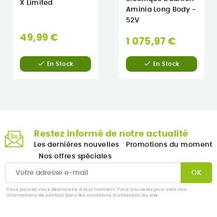
X Limited
Aminia Long Body -
52V
49,99 €
1 075,97 €


En Stock
En Stock
Restez informé de notre actualité
Les dernières nouvelles
Promotions du moment
Nos offres spéciales
Vous pouvez vous désinscrire à tout moment. Vous trouverez pour cela nos
informations de contact dans les conditions d'utilisation du site.