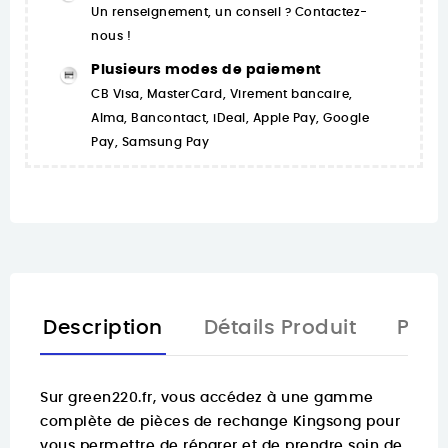
Un renseignement, un conseil ? Contactez-
nous !
Plusieurs modes de paiement
CB Visa, MasterCard, Virement bancaire,
Alma, Bancontact, iDeal, Apple Pay, Google
Pay, Samsung Pay
Description
Détails Produit
Pièc
Sur
green220.fr
, vous accédez à une gamme
complète de pièces de rechange Kingsong pour
vous permettre de réparer et de prendre soin de