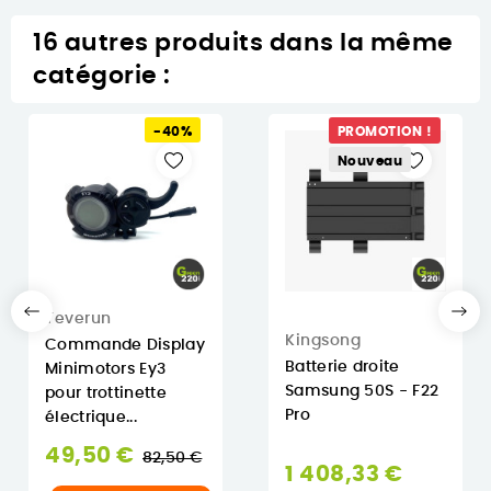
16 autres produits dans la même
catégorie :
-40%
PROMOTION !
Nouveau
Teverun
Kingsong
Commande Display
Batterie droite
Minimotors Ey3
Samsung 50S - F22
pour trottinette
Pro
électrique...
Prix
49,50 €
82,50 €
1 408,33 €
normal