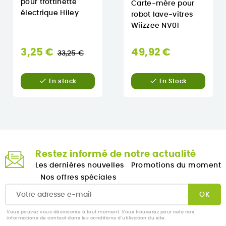
pour trottinette
Carte-mère pour
électrique Hiley
robot lave-vitres
Wiizzee NV01
Prix
3,25 €
49,92 €
33,25 €
normal


En Stock
En stock
Restez informé de notre actualité
Les dernières nouvelles
Promotions du moment
Nos offres spéciales
Vous pouvez vous désinscrire à tout moment. Vous trouverez pour cela nos
informations de contact dans les conditions d'utilisation du site.