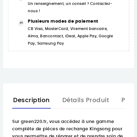
Un renseignement, un conseil ? Contactez-
nous !
Plusieurs modes de paiement
CB Visa, MasterCard, Virement bancaire,
Alma, Bancontact, iDeal, Apple Pay, Google
Pay, Samsung Pay
Description
Détails Produit
Pièc
Sur
green220.fr
, vous accédez à une gamme
complète de pièces de rechange Kingsong pour
vous permettre de réparer et de prendre soin de