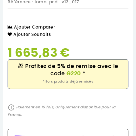
Référence
: inmo-pcdt-v13_017
Ajouter Comparer
Ajouter Souhaits
1 665,83 €
🎁
Profitez de 5% de remise avec le
code
G220
*
*Hors produits déjà remisés
error_outline
Paiement en 10 fois, uniquement disponible pour la
France.