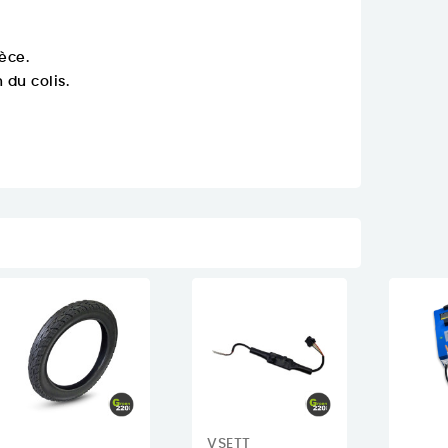
èce.
 du colis.
VSETT