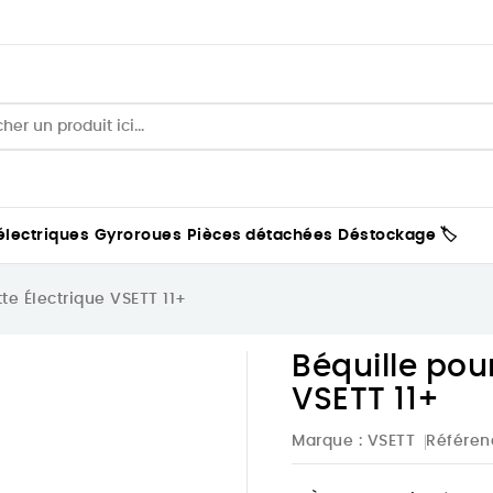
électriques
Gyroroues
Pièces détachées
Déstockage 🏷️
tte Électrique VSETT 11+
Béquille pour
VSETT 11+
Marque :
VSETT
Référen