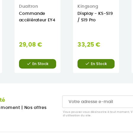
Dualtron
Kingsong
Commande
Display - KS-S19
accélérateur EY4
/ S19 Pro
29,08 €
33,25 €
al


En Stock
En Stock
té
u moment
|
Nos offres
Vous pouvez vous désinscrire à tout moment. Vo
d'utilisation du site.