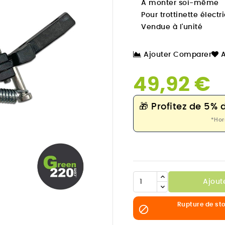
À monter soi-même
Pour trottinette électr
Vendue à l'unité
Ajouter Comparer
A
49,92 €
🎁
Profitez de 5% 
*Hor
Ajout

Rupture de st
