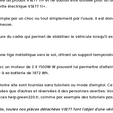
e au produit VSETT 11+ et ne saurait être utilisée pour un au
ette électrique VSETT 11+.
le par un choc ou tout simplement par l'usure. Il est donc
neuve.
ture du cadre qui permet de stabiliser le véhicule lorsqu'il est
e tige métallique vers le sol, offrant un support temporaire 
 avec un moteur de 2 X 1500W W pouvant lui permettre d'att
 à sa batterie de 1872 Wh.
otre site sont fournies sans tutoriels ou mode d'emploi. Cer
uées que d'autres et réservées à des personnes averties. V
ces help.green220.fr
, comme par exemple des tutoriels pas 
de,
toutes nos pièces détachées VSETT font l'objet d'une vér