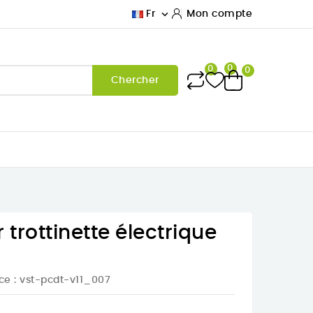

Fr
Mon compte
0
0
0
Chercher
 trottinette électrique
ce
: vst-pcdt-v11_007