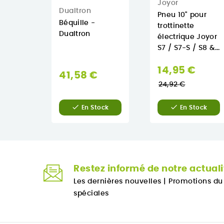
Joyor
Dualtron
Pneu 10" pour
Béquille -
trottinette
Dualtron
électrique Joyor
S7 / S7-S / S8 &...
Prix
14,95 €
41,58 €
norm
24,92 €


En Stock
En Stock
Restez informé de notre actuali
Les dernières nouvelles
|
Promotions d
spéciales