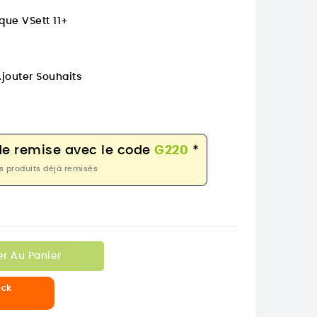
ique VSett 11+
jouter Souhaits
de remise avec le code
G220
*
s produits déjà remisés
er Au Panier
ock