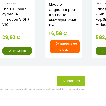
Inmotion
Dualt
Module
Pneu 16" pour
Batter
Clignotant pour
gyroroue
25Ah 
trottinette
Inmotion V10F /
Pop S
électrique Vsett
V10
Moteu
11+
16,58 €
29,92 €
582

Rupture de
stock


En Stock
us trouverez pour cela nos informations de contact dans les conditions