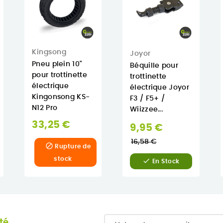
Kingsong
Joyor
Pneu plein 10"
Béquille pour
pour trottinette
trottinette
électrique
électrique Joyor
Kingonsong KS-
F3 / F5+ /
N12 Pro
Wiizzee...
33,25 €
Prix
9,95 €
normal
16,58 €

Rupture de
stock

En Stock
té