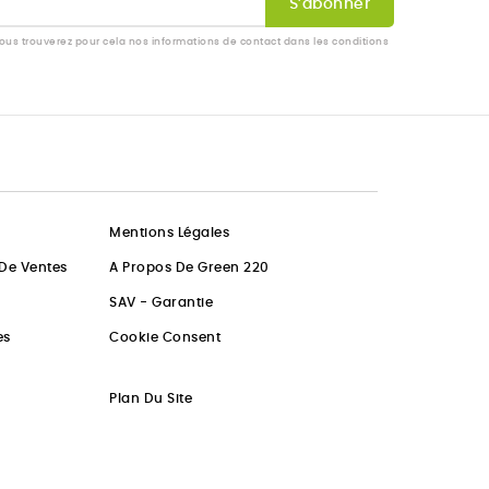
us trouverez pour cela nos informations de contact dans les conditions
Mentions Légales
 De Ventes
A Propos De Green 220
SAV - Garantie
es
Cookie Consent
Plan Du Site