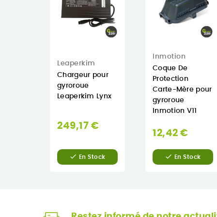
Inmotion
Leaperkim
Coque De
Chargeur pour
Protection
gyroroue
Carte-Mère pour
Leaperkim Lynx
gyroroue
Inmotion V11
249,17 €
12,42 €


En Stock
En Stock
Restez informé de notre actuali