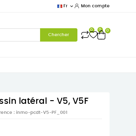

Fr
Mon compte
0
0
0
Chercher
sin latéral - V5, V5F
rence
: inmo-pcdt-V5-PF_001