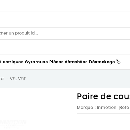
électriques
Gyroroues
Pièces détachées
Déstockage 🏷️
al - V5, V5F
Paire de cous
Marque :
Inmotion
Réfé