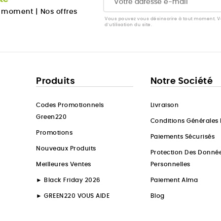
u moment
|
Nos offres
Vous pouvez vous désinscrire à tout moment. Vo
d'utilisation du site.
Produits
Notre Société
Codes Promotionnels
Livraison
Green220
Conditions Générales
Promotions
Paiements Sécurisés
Nouveaux Produits
Protection Des Donné
Meilleures Ventes
Personnelles
► Black Friday 2026
Paiement Alma
► GREEN220 VOUS AIDE
Blog