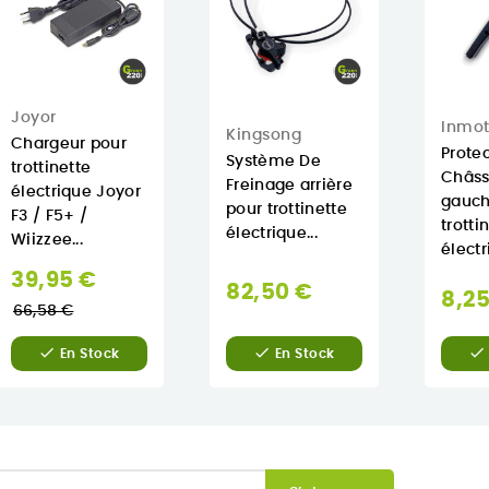
Joyor
Inmot
Kingsong
Chargeur pour
Prote
Système De
trottinette
Châssi
Freinage arrière
électrique Joyor
gauch
pour trottinette
F3 / F5+ /
trotti
électrique...
Wiizzee...
électr
Prix
39,95 €
82,50 €
8,25
normal
66,58 €



En Stock
En Stock