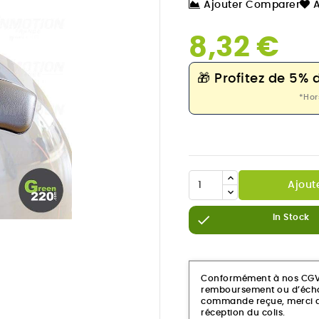
Ajouter Comparer
A
8,32 €
🎁
Profitez de 5% 
*Hor
Ajout

In Stock

Conformément à nos CGV, c
remboursement ou d’échan
commande reçue, merci de
réception du colis.