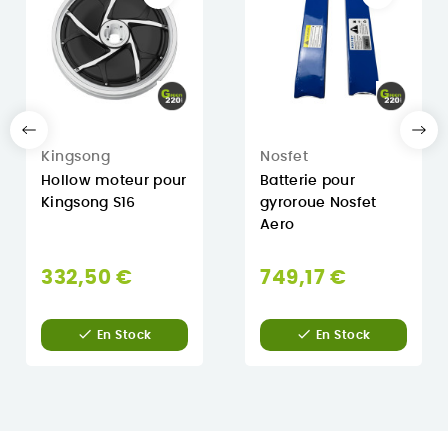
Kingsong
Nosfet
Hollow moteur pour
Batterie pour
Kingsong S16
gyroroue Nosfet
Aero
332,50 €
749,17 €


En Stock
En Stock