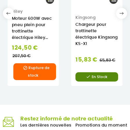
Hiley
Kingsong
Moteur 600W avec
Chargeur pour
pneu plein pour
trottinette
trottinette
électrique Kingsong
électrique Hiley...
KS-X1
Prix
124,50 €
normal
207,50 €
Prix
15,83 €
65,83 €
normal

Rupture de
stock

En Stock
Restez informé de notre actualité
Les dernières nouvelles
Promotions du moment