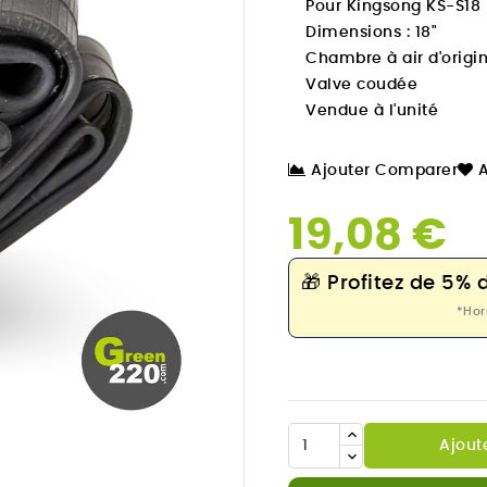
Pour Kingsong KS-S18
Dimensions : 18"
Chambre à air d'origi
Valve coudée
Vendue à l'unité
Ajouter Comparer
A
19,08 €
🎁
Profitez de 5% 
*Hor

Ajout