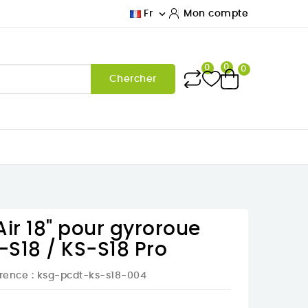

Fr
Mon compte
0
0
0
Chercher
ir 18" pour gyroroue
S18 / KS-S18 Pro
rence
: ksg-pcdt-ks-s18-004