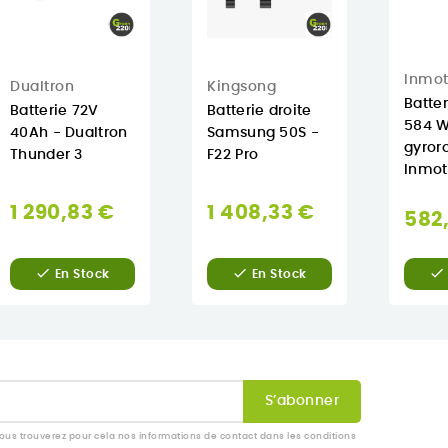
Inmot
Dualtron
Kingsong
Batter
Batterie 72V
Batterie droite
584 W
40Ah - Dualtron
Samsung 50S -
gyror
Thunder 3
F22 Pro
Inmot
1 290,83 €
1 408,33 €
582



En Stock
En Stock
us trouverez pour cela nos informations de contact dans les conditions