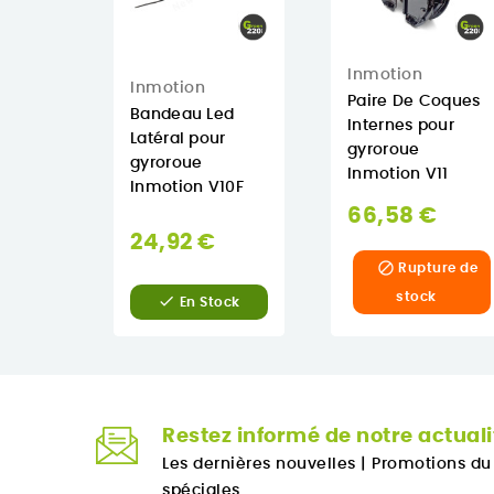
Inmotion
Inmotion
Paire De Coques
Bandeau Led
Internes pour
Latéral pour
gyroroue
gyroroue
Inmotion V11
Inmotion V10F
66,58 €
24,92 €

Rupture de
stock

En Stock
Restez informé de notre actuali
Les dernières nouvelles
|
Promotions d
spéciales