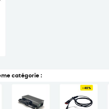
ême catégorie :
-40%