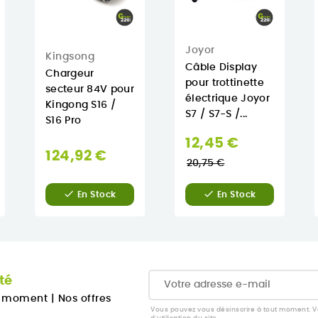
Joyor
Kingsong
Câble Display
Chargeur
pour trottinette
secteur 84V pour
électrique Joyor
Kingong S16 /
S7 / S7-S /...
S16 Pro
Prix
12,45 €
124,92 €
normal
20,75 €


En Stock
En Stock
té
u moment
|
Nos offres
Vous pouvez vous désinscrire à tout moment. Vo