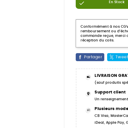

En Stock
Conformément à nos CGV, c
remboursement ou d’échan
commande reçue, merci de
réception du colis.
Partager
Twee
LIVRAISON GRA
(sauf produits spé
Support client
Un renseignement,
Plusieurs mod
CB Visa, MasterCa
iDeal, Apple Pay,