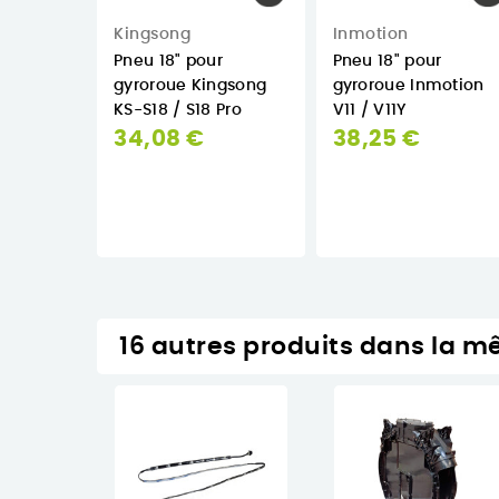
Kingsong
Inmotion
Pneu 18" pour
Pneu 18" pour
gyroroue Kingsong
gyroroue Inmotion
KS-S18 / S18 Pro
V11 / V11Y
34,08 €
38,25 €


En Stock
Rupture de
stock
16 autres produits dans la m