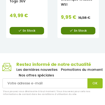
Togo 36V
WS1
49,99 €
Prix
9,95 €
16,58 €
normal


En Stock
En Stock
Restez informé de notre actualité
Les dernières nouvelles
Promotions du moment
Nos offres spéciales
Vous pouvez vous désinscrire à tout moment. Vous trouverez pour cela nos
informations de contact dans les conditions d'utilisation du site.