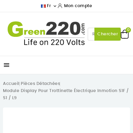

Fr
Mon compte
0
Chercher

Accueil
Pièces Détachées
Module Display Pour Trottinette Électrique Inmotion S1F /
S1 / L9