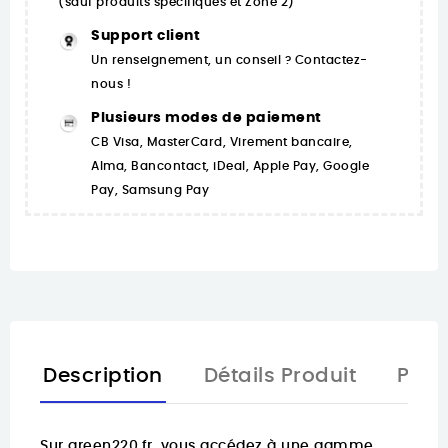
(sauf produits spécifiques et Zone 2)
Support client
Un renseignement, un conseil ? Contactez-
nous !
Plusieurs modes de paiement
CB Visa, MasterCard, Virement bancaire,
Alma, Bancontact, iDeal, Apple Pay, Google
Pay, Samsung Pay
Description
Détails Produit
Pièc
Sur
green220.fr
, vous accédez à une gamme