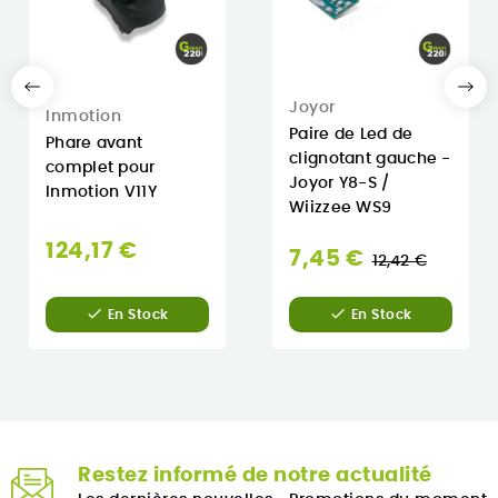
Joyor
Inmotion
Paire de Led de
Phare avant
clignotant gauche -
complet pour
Joyor Y8-S /
Inmotion V11Y
Wiizzee WS9
124,17 €
Prix
7,45 €
12,42 €
normal


En Stock
En Stock
Restez informé de notre actualité