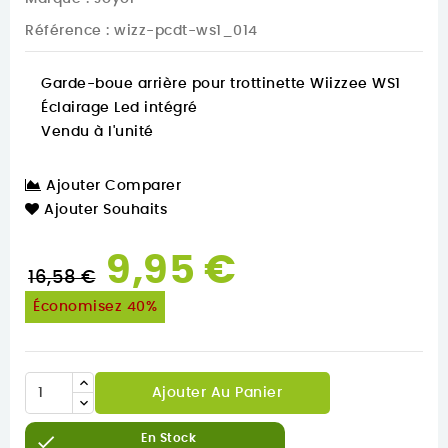
Référence
: wizz-pcdt-ws1_014
Garde-boue arrière pour trottinette Wiizzee WS1
Éclairage Led intégré
Vendu à l'unité
Ajouter Comparer
Ajouter Souhaits
9,95 €
16,58 €
Économisez 40%
Ajouter Au Panier

En Stock