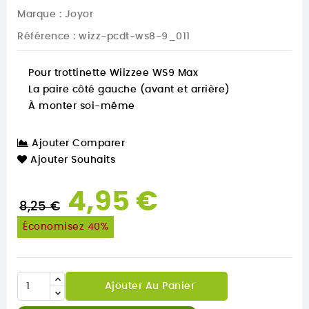
Marque :
Joyor
Référence
: wizz-pcdt-ws8-9_011
Pour trottinette Wiizzee WS9 Max
La paire côté gauche (avant et arrière)
À monter soi-même
Ajouter Comparer
Ajouter Souhaits
4,95 €
8,25 €
Économisez 40%
Ajouter Au Panier