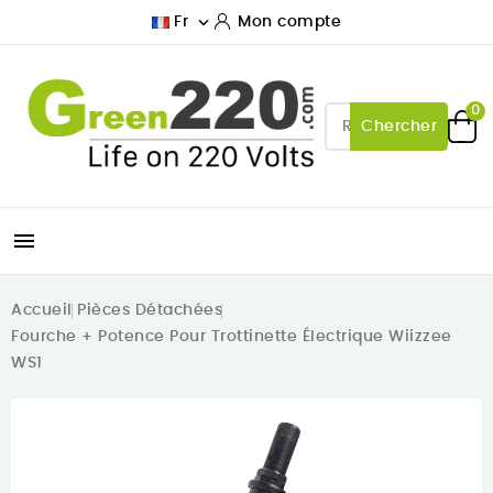

Fr
Mon compte
0
Chercher

Accueil
Pièces Détachées
Fourche + Potence Pour Trottinette Électrique Wiizzee
WS1