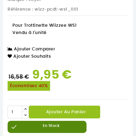
Référence
: wizz-pcdt-ws1_001
Pour Trottinette Wiizzee WS1
Vendu à l'unité
Ajouter Comparer
Ajouter Souhaits
9,95 €
16,58 €
Économisez 40%
Ajouter Au Panier

En Stock