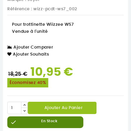
Référence
: wizz-pcdt-ws7_002
Pour trottinette Wiizzee WS7
Vendue à l'unité
Ajouter Comparer
Ajouter Souhaits
10,95 €
18,25 €
Économisez 40%
Ajouter Au Panier

En Stock