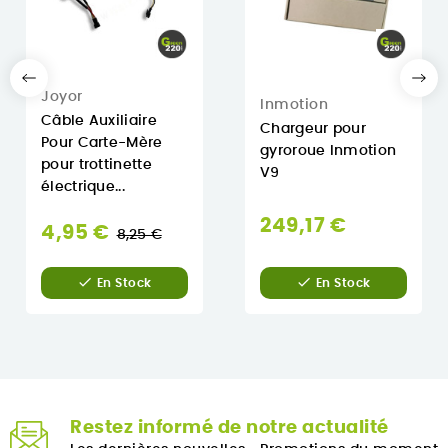
Joyor
Inmotion
Câble Auxiliaire
Chargeur pour
Pour Carte-Mère
gyroroue Inmotion
pour trottinette
V9
électrique...
249,17 €
Prix
4,95 €
8,25 €
normal


En Stock
En Stock
Restez informé de notre actualité