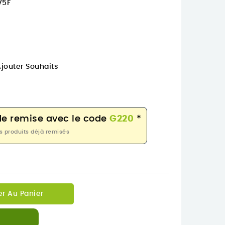
V5F
jouter Souhaits
de remise avec le code
G220
*
s produits déjà remisés
er Au Panier