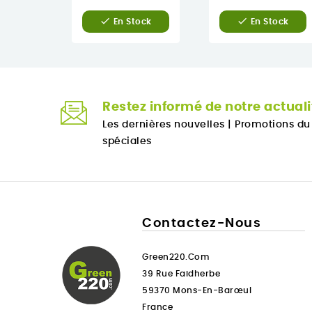


En Stock
En Stock
Restez informé de notre actuali
Les dernières nouvelles
|
Promotions d
spéciales
Contactez-Nous
Green220.com
39 Rue Faidherbe
59370 Mons-En-Barœul
France