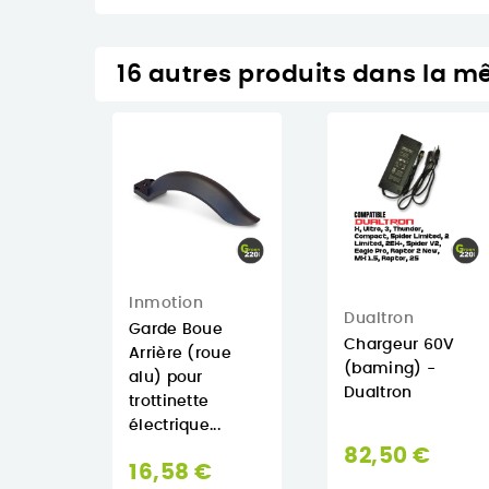
16 autres produits dans la m
Inmotion
Dualtron
Garde Boue
Chargeur 60V
Arrière (roue
(baming) -
alu) pour
Dualtron
trottinette
électrique...
82,50 €
16,58 €