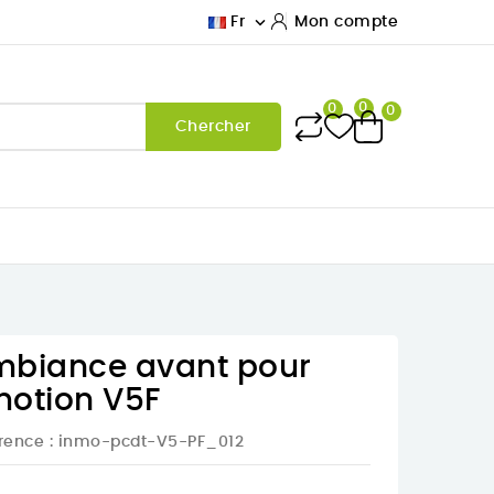

Fr
Mon compte
0
0
0
Chercher
mbiance avant pour
motion V5F
rence
: inmo-pcdt-V5-PF_012