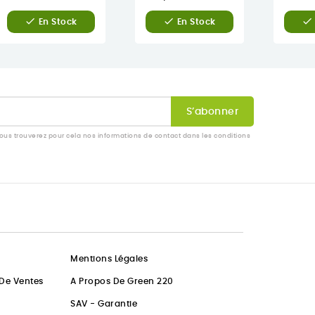



En Stock
En Stock
us trouverez pour cela nos informations de contact dans les conditions
Mentions Légales
 De Ventes
A Propos De Green 220
SAV - Garantie