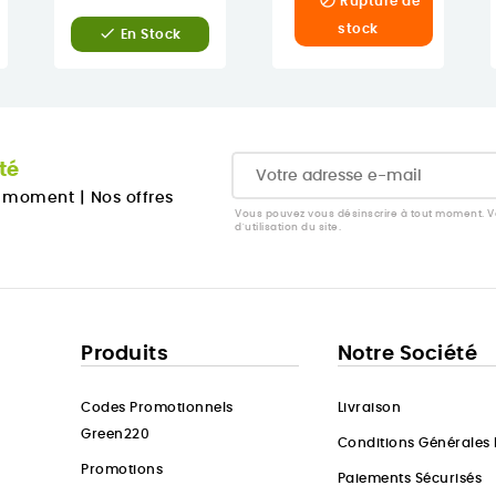

Rupture de
stock

En Stock
té
u moment
|
Nos offres
Vous pouvez vous désinscrire à tout moment. Vo
d'utilisation du site.
Produits
Notre Société
Codes Promotionnels
Livraison
Green220
Conditions Générales
Promotions
Paiements Sécurisés