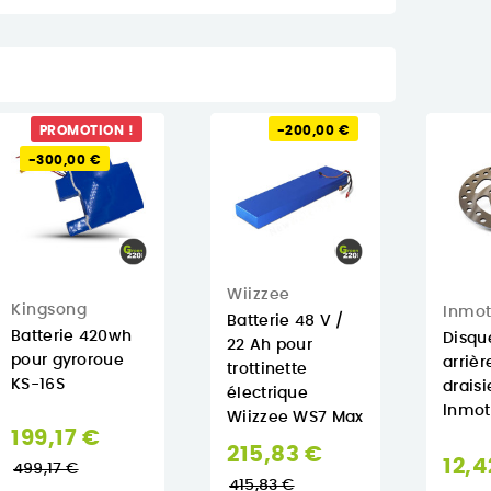
PROMOTION !
-200,00 €
-300,00 €
Wiizzee
Kingsong
Inmot
Batterie 48 V /
Batterie 420wh
Disqu
22 Ah pour
pour gyroroue
arrièr
trottinette
KS-16S
drais
électrique
Inmot
Wiizzee WS7 Max
Prix
199,17 €
Prix
215,83 €
normal
12,4
499,17 €
normal
415,83 €