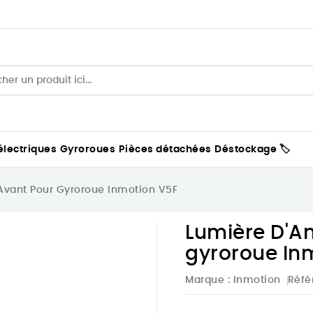
électriques
Gyroroues
Pièces détachées
Déstockage 🏷️
vant Pour Gyroroue Inmotion V5F
Lumière D'A
gyroroue In
Marque :
Inmotion
Réfé