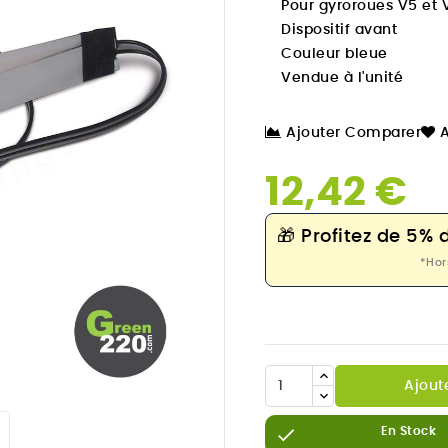
Pour gyroroues V5 et 
Dispositif avant
Couleur bleue
Vendue à l'unité
Ajouter Comparer
A
12,42 €
🎁
Profitez de 5% 
*Hor

Ajout

En Stock