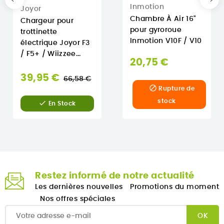
Inmotion
Joyor
Chambre À Air 16"
Chargeur pour
pour gyroroue
trottinette
Inmotion V10F / V10
électrique Joyor F3
/ F5+ / Wiizzee...
20,75 €
Prix
39,95 €
66,58 €

normal
Rupture de
stock

En Stock
Restez informé de notre actualité
Les dernières nouvelles
Promotions du moment
Nos offres spéciales