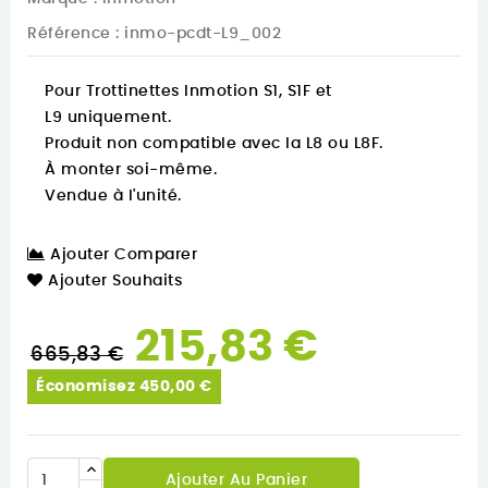
Référence
: inmo-pcdt-L9_002
Pour Trottinettes Inmotion S1, S1F et
L9
uniquement
.
Produit
non compatible avec la L8 ou L8F
.
À monter soi-même.
Vendue à l'unité.
Ajouter Comparer
Ajouter Souhaits
215,83 €
665,83 €
Économisez 450,00 €
Ajouter Au Panier